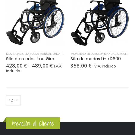
0
out of 5
0
out of 5
130,00
€
130,00
€
I.V.A.
I.V.A.
incluido
incluido
MOVILIDAD
,
SILLA RUEDA MANUAL
,
UNCATEGORIZED
MOVILIDAD
,
SILLA RUEDA MANUAL
,
UNCATEGORIZED
Silla de ruedas Line Giro
Silla de ruedas Line R600
428,00
€
–
489,00
€
358,00
€
I.V.A.
I.V.A. incluido
incluido
Atención al Cliente