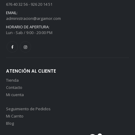
358,00
€
358,00
€
I.V.A.
I.V.A.
676 40 32 56 - 926 20 14 51
incluido
incluido
EMAIL:
administracion@argamor.com
Andador Komodo 1 - Azul
Andador Komodo 1 - Azul
HORARIO DE APERTURA:
0
out of 5
0
out of 5
130,00
€
130,00
€
Lun - Sab / 9:00 - 20:00 PM
I.V.A.
I.V.A.
incluido
incluido
ATENCIÓN AL CLIENTE
Tienda
Contacto
Mi cuenta
Seguimiento de Pedidos
Mi Carrito
Blog