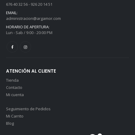
676 40 32 56 - 926 20 14 51
0
out of 5
0
out of 5
358,00
€
358,00
€
I.V.A.
I.V.A.
EMAIL:
administracion@argamor.com
incluido
incluido
HORARIO DE APERTURA:
Andador Komodo 1 - Azul
Andador Komodo 1 - Azul
Lun - Sab / 9:00 - 20:00 PM
0
out of 5
0
out of 5
130,00
€
130,00
€
I.V.A.
I.V.A.
incluido
incluido
ATENCIÓN AL CLIENTE
Tienda
Contacto
Mi cuenta
Seguimiento de Pedidos
Mi Carrito
Blog