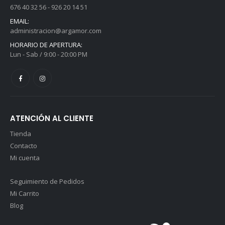
358,00
€
358,00
€
I.V.A.
I.V.A.
676 40 32 56 - 926 20 14 51
incluido
incluido
EMAIL:
administracion@argamor.com
Andador Komodo 1 - Azul
Andador Komodo 1 - Azul
HORARIO DE APERTURA:
0
out of 5
0
out of 5
130,00
€
130,00
€
Lun - Sab / 9:00 - 20:00 PM
I.V.A.
I.V.A.
incluido
incluido
ATENCIÓN AL CLIENTE
Tienda
Contacto
Mi cuenta
Seguimiento de Pedidos
Mi Carrito
Blog