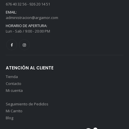
358,00
€
358,00
€
I.V.A.
I.V.A.
676 40 32 56 - 926 20 14 51
incluido
incluido
EMAIL:
administracion@argamor.com
Andador Komodo 1 - Azul
Andador Komodo 1 - Azul
HORARIO DE APERTURA:
0
out of 5
0
out of 5
130,00
€
130,00
€
Lun - Sab / 9:00 - 20:00 PM
I.V.A.
I.V.A.
incluido
incluido
ATENCIÓN AL CLIENTE
Tienda
Contacto
Mi cuenta
Seguimiento de Pedidos
Mi Carrito
Blog