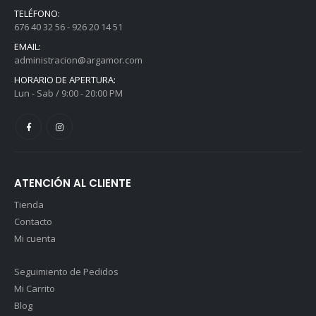
358,00
€
358,00
€
I.V.A.
I.V.A.
TELÉFONO:
incluido
incluido
676 40 32 56 - 926 20 14 51
Andador Komodo 1 - Azul
Andador Komodo 1 - Azul
EMAIL:
administracion@argamor.com
0
out of 5
0
out of 5
130,00
€
130,00
€
I.V.A.
I.V.A.
HORARIO DE APERTURA:
Lun - Sab / 9:00 - 20:00 PM
incluido
incluido
ATENCIÓN AL CLIENTE
Tienda
Contacto
Mi cuenta
Seguimiento de Pedidos
Mi Carrito
Blog