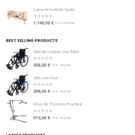
Cama Articulada Teide
0
out of 5
1.140,00
€
I.V.A. incluido
BEST SELLING PRODUCTS
Silla de ruedas Line R600
0
out of 5
358,00
€
I.V.A. incluido
Silla Line Duo
0
out of 5
399,00
€
I.V.A. incluido
Grua de Traslado Practika
0
out of 5
913,00
€
I.V.A. incluido