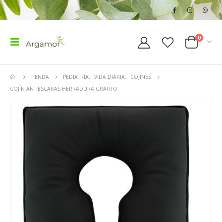
0
TIENDA
PEDIATRÍA
,
VIDA DIARIA
,
COJINES
COJÍN ANTIESCARAS HERRADURA GRAFITO