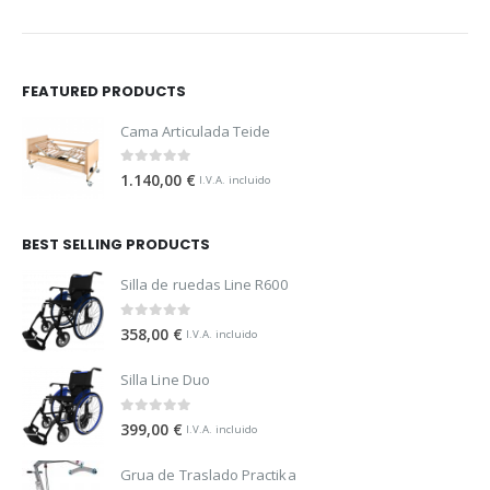
FEATURED PRODUCTS
Cama Articulada Teide
0
out of 5
1.140,00
€
I.V.A. incluido
BEST SELLING PRODUCTS
Silla de ruedas Line R600
0
out of 5
358,00
€
I.V.A. incluido
Silla Line Duo
0
out of 5
399,00
€
I.V.A. incluido
Grua de Traslado Practika