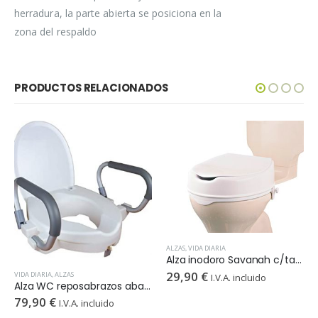
herradura, la parte abierta se posiciona en la
zona del respaldo
PRODUCTOS RELACIONADOS
ALZAS
,
VIDA DIARIA
Alza inodoro Savanah c/tapa 10 cm
29,90
€
VIDA DIARIA
,
ALZAS
I.V.A. incluido
Alza WC reposabrazos abatibles con tapa
79,90
€
I.V.A. incluido